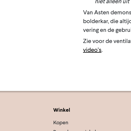
niet alleen ui
Van Asten demonst
bolderkar, die alti
vering en de gebru
Zie voor de ventil
video’s
.
Winkel
Kopen