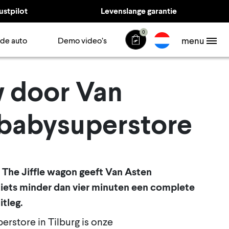
ustpilot
Levenslange garantie
0
menu
 de auto
Demo video’s
 door Van
babysuperstore
 The Jiffle wagon geeft Van Asten
 iets minder dan vier minuten een complete
tleg.
rstore in Tilburg is onze