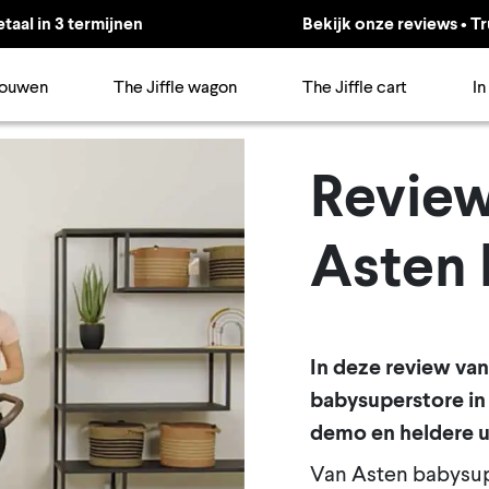
etaal in 3 termijnen
Bekijk onze reviews • Tr
ouwen
The Jiffle wagon
The Jiffle cart
In
Review
Asten 
In deze review van
babysuperstore in
demo en heldere ui
Van Asten babysupe