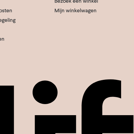
Bezoek een winkel
osten
Mijn winkelwagen
egeling
en