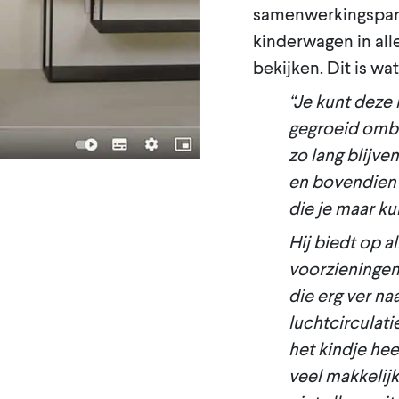
samenwerkingspartn
kinderwagen in all
bekijken. Dit is wa
“Je kunt deze 
gegroeid ombo
zo lang blijven
en bovendien 
die je maar ku
Hij biedt op a
voorzieningen
die erg ver naa
luchtcirculati
het kindje hee
veel makkelijk