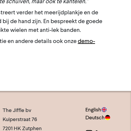
t te schuiven, maar ook te kantelen.”
reert verder het meerijdplankje en de
jd bij de hand zijn. En bespreekt de goede
ikte wielen met anti-lek banden.
atie en andere details ook onze
demo-
English
The Jiffle bv
Deutsch
Kuiperstraat 76
7201 HK Zutphen