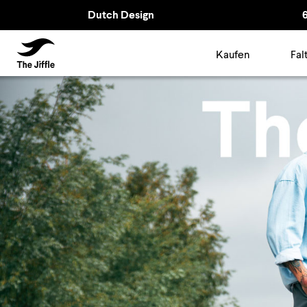
Dutch Design
TheJiffle
Kaufen
Fal