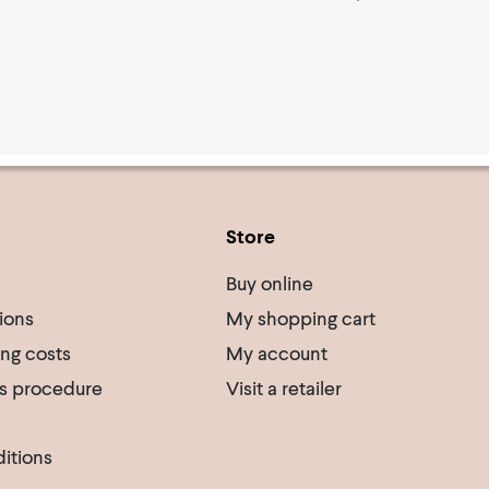
Store
Buy online
ions
My shopping cart
ing costs
My account
s procedure
Visit a retailer
itions