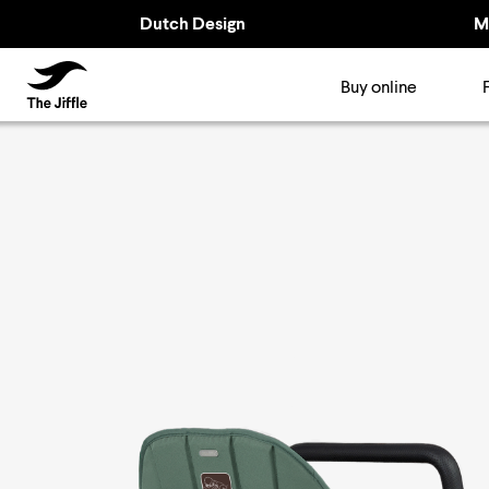
Dutch Design
M
TheJiffle
Buy online