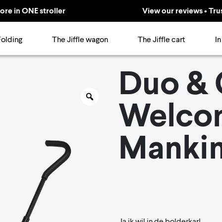
ore in ONE stroller
View our reviews • Tru
Folding
The Jiffle wagon
The Jiffle cart
In
Duo & 
Zoom
Welco
Manki
Ja ik wil in de bolderkar!