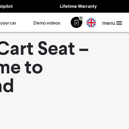
stpilot
Lifetime Warranty
0
menu
 your car
Demo videos
Cart Seat –
me to
nd