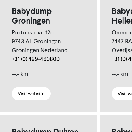
Babydump
Baby
Groningen
Hell
Protonstraat 12c
Ommerw
9743 AL Groningen
7447 RA
Groningen Nederland
Overijs
+31 (0) 499-460800
+31 (0)
--.- km
--.- km
Visit website
Visit 
Babydump Duiven
Baby