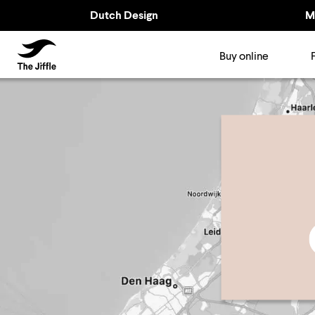
Dutch Design
M
TheJiffle
Buy online