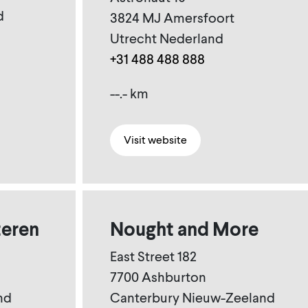
d
3824 MJ Amersfoort
Utrecht Nederland
+31 488 488 888
--.- km
Visit website
teren
Nought and More
East Street 182
7700 Ashburton
nd
Canterbury Nieuw-Zeeland