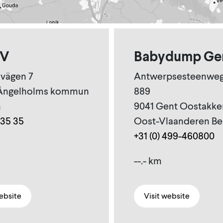
 V
Babydump Ge
vägen 7
Antwerpsesteenweg
 Ängelholms kommun
889
n
9041 Gent Oostakke
 35 35
Oost-Vlaanderen Be
+31 (0) 499-460800
--.- km
website
Visit website