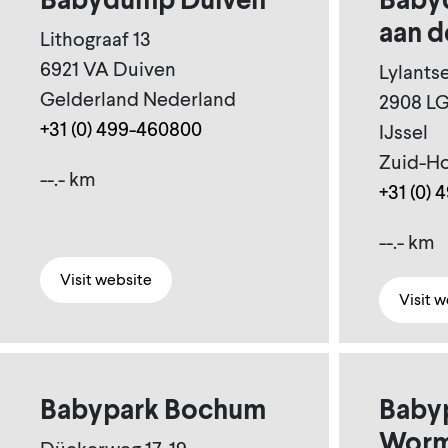
aan d
Lithograaf 13
6921 VA Duiven
Lylants
Gelderland Nederland
2908 LG
+31 (0) 499-460800
IJssel
Zuid-Ho
--.- km
+31 (0)
--.- km
Visit website
Visit 
Babypark Bochum
Baby
Worm