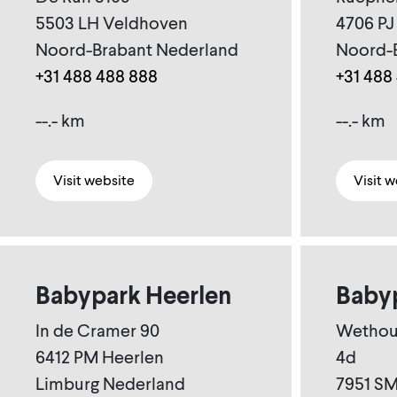
5503 LH Veldhoven
4706 PJ
Noord-Brabant Nederland
Noord-
+31 488 488 888
+31 488
--.- km
--.- km
Visit website
Visit 
Babypark Heerlen
Babyp
In de Cramer 90
Wethoud
6412 PM Heerlen
4d
Limburg Nederland
7951 SM