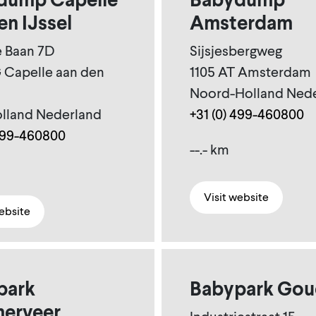
en IJssel
Amsterdam
e Baan 7D
Sijsjesbergweg
 Capelle aan den
1105 AT Amsterdam
Noord-Holland Ned
lland Nederland
+31 (0) 499-460800
 499-460800
--.- km
Visit website
website
park
Babypark Gou
erveer