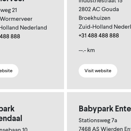
Industriestraat 15
2802 AC Gouda
weg 21
Broekhuizen
A Wormerveer
Zuid-Holland Neder
Holland Nederland
+31 488 488 888
 488 888
--.- km
website
Visit website
park
Babypark Ente
endaal
Stationsweg 7a
7468 AS Wierden En
nsebaan 10