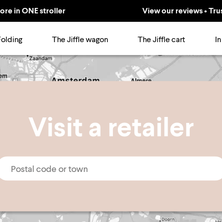
ore in ONE stroller
View our reviews • Tru
Folding
The Jiffle wagon
The Jiffle cart
In
Visit a retailer