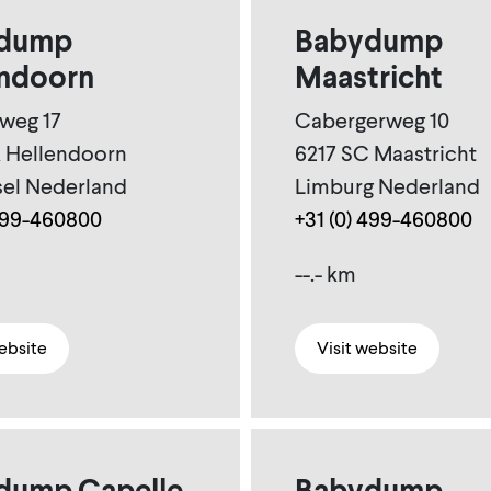
dump
Babydump
endoorn
Maastricht
eg 17
Cabergerweg 10
 Hellendoorn
6217 SC Maastricht
sel Nederland
Limburg Nederland
 499-460800
+31 (0) 499-460800
--.- km
website
Visit website
dump Capelle
Babydump