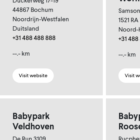
Dückerweg 17-19
44867 Bochum
Samson
Noordrijn-Westfalen
1521 R
Duitsland
Noord-
+31 488 488 888
+31 488
--.- km
--.- km
Visit website
Visit 
Babypark
Baby
Veldhoven
Roos
De Run 3109
Rucphe