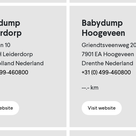
dump
Babydump
erdorp
Hoogeveen
n 10
Griendtsveenweg 2
 Leiderdorp
7901 EA Hoogeveen
lland Nederland
Drenthe Nederland
 499-460800
+31 (0) 499-460800
--.- km
website
Visit website