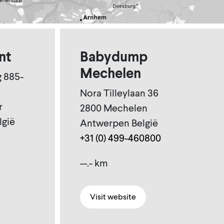
nt
Babydump
Mechelen
 885-
Nora Tilleylaan 36
r
2800 Mechelen
lgië
Antwerpen België
+31 (0) 499-460800
--.- km
Visit website