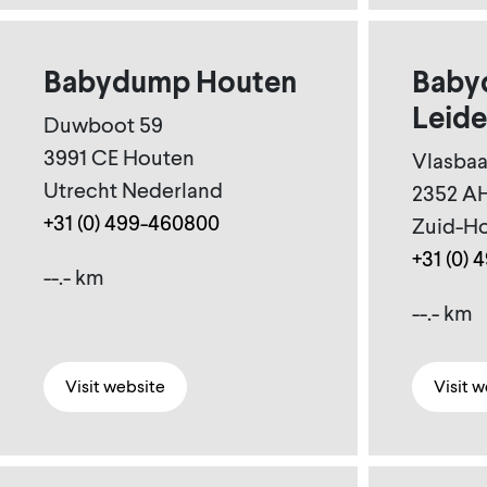
Babydump Houten
Baby
Leid
Duwboot 59
3991 CE Houten
Vlasbaa
Utrecht Nederland
2352 AH
+31 (0) 499-460800
Zuid-Ho
+31 (0)
--.- km
--.- km
Visit website
Visit 