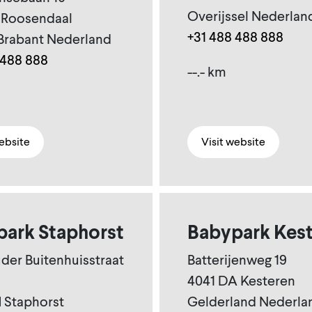
Overijssel Nederlan
 Roosendaal
+31 488 488 888
Brabant Nederland
 488 888
--.- km
website
Visit website
ark Staphorst
Babypark Kes
er Buitenhuisstraat
Batterijenweg 19
4041 DA Kesteren
 Staphorst
Gelderland Nederla