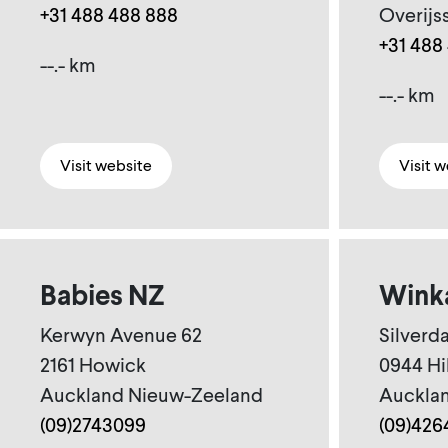
+31 488 488 888
Overijs
+31 488
--.- km
--.- km
Visit website
Visit 
Babies NZ
Winka
Kerwyn Avenue 62
Silverda
2161 Howick
0944 Hi
Auckland Nieuw-Zeeland
Auckla
(09)2743099
(09)426