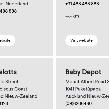
sel Nederland
+31 488 488 888
 488 888
--.- km
website
Visit website
lotts
Baby Depot
le Street
Mount Albert Road 
biscus Coast
1041 Puketāpapa
nd Nieuw-Zeeland
Auckland Nieuw-Ze
4123
(09)6206460